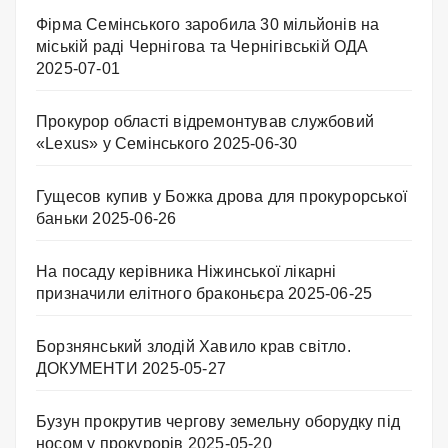
Фірма Семінського заробила 30 мільйонів на
міській раді Чернігова та Чернігівській ОДА
2025-07-01
Прокурор області відремонтував службовий
«Lexus» у Семінського
2025-06-30
Гущесов купив у Божка дрова для прокурорської
баньки
2025-06-26
На посаду керівника Ніжинської лікарні
призначили елітного браконьєра
2025-06-25
Борзнянський злодій Хавило крав світло.
ДОКУМЕНТИ
2025-05-27
Бузун прокрутив чергову земельну оборудку під
носом у прокурорів
2025-05-20