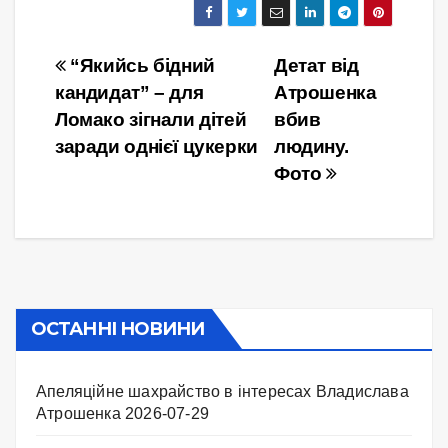
Навігація
“Якийсь бідний
Детат від
кандидат” – для
Атрошенка
записів
Ломако зігнали дітей
вбив
заради однієї цукерки
людину.
Фото
ОСТАННІ НОВИНИ
Апеляційне шахрайство в інтересах Владислава
Атрошенка
2026-07-29