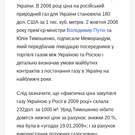
України. В 2008 році ціна на російський
природний газ для України становила 180
дол. США за 1 тис. куб. метрів. 2 жовтня 2008
року прем’єр-міністри
Володимир Путін
та
Юлія Тимошенко, підписали Меморандум,
який передбачав ліквідацію посередників у
торгівлі газом між Україною та Росією і
детально визначав умови майбутніх
контрактів з постачання газу в Україну на
найближчі роки.
Слід зазначити, що «фактична ціна закупівлі
газу Україною у Росії в 2009 році» склала
232дол. за 1000 м³. Уряд Тимошенко нібито
домігся нижчої ціни за рахунок: знижки 20 %,
яка була в «угодах 19.01.2009»; і за рахунок
використання потужних газосховищ