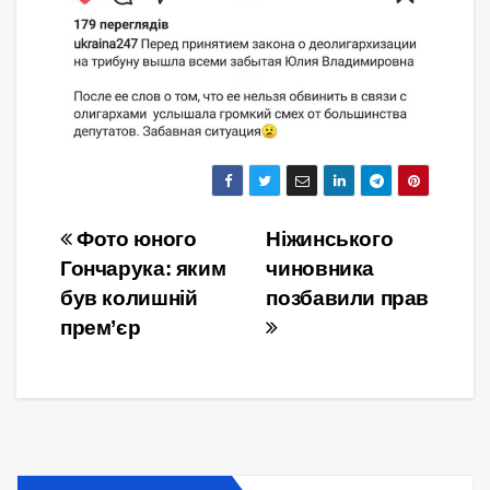
Навігація
Фото юного
Ніжинського
Гончарука: яким
чиновника
записів
був колишній
позбавили прав
прем’єр