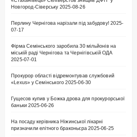
«Стаханівець» Селіверстов знищив ДФТГ у
Новгород-Сіверську
2025-08-26
Перлину Чернігова нарізали під забудову!
2025-
07-17
Фірма Семінського заробила 30 мільйонів на
міській раді Чернігова та Чернігівській ОДА
2025-07-01
Прокурор області відремонтував службовий
«Lexus» у Семінського
2025-06-30
Гущесов купив у Божка дрова для прокурорської
баньки
2025-06-26
На посаду керівника Ніжинської лікарні
призначили елітного браконьєра
2025-06-25