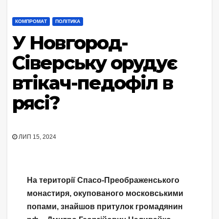
КОМПРОМАТ
ПОЛІТИКА
У Новгород-
Сіверську орудує
втікач-педофіл в
рясі?
ЛИП 15, 2024
На території Спасо-Преображенського
монастиря, окупованого московськими
попами, знайшов притулок громадянин