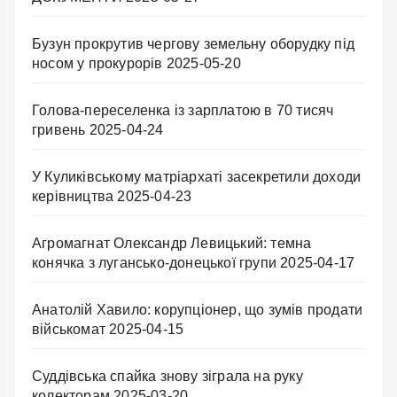
Бузун прокрутив чергову земельну оборудку під
носом у прокурорів
2025-05-20
Голова-переселенка із зарплатою в 70 тисяч
гривень
2025-04-24
У Куликівському матріархаті засекретили доходи
керівництва
2025-04-23
Агромагнат Олександр Левицький: темна
конячка з лугансько-донецької групи
2025-04-17
Анатолій Хавило: корупціонер, що зумів продати
військомат
2025-04-15
Суддівська спайка знову зіграла на руку
колекторам
2025-03-20