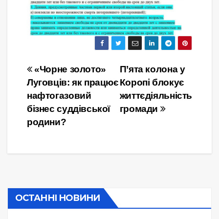
Навігація
«Чорне золото»
П’ята колона у
Луговців: як працює
Коропі блокує
записів
нафтогазовий
життєдіяльність
бізнес суддівської
громади
родини?
ОСТАННІ НОВИНИ