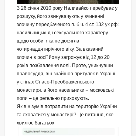
З 26 січня 2010 року Наливайко перебуває у
розшуку, його звинувачують у вчиненні
злочину передбаченого п. б ч. 4 ст. 132 ук рф:
насильницькі дії сексуального характеру
щодо особи, яка не досягла
чотирнадцятирічного віку. За вказаний
злочин в росії йому загрожує від 12 до 20
років позбавлення волі. Проте, уникнувши
правосуддя, він знайшов притулок в Україні,
у стінах Спасо-Преображенського
монастиря, а його насельники – московські
попи – це ретельно приховують.
Як він зумів потрапити на територію України
та сховатися у монастирі? Це питання, яке
хвилює багатьох.