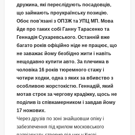
дружина, які переслідують посадовців,
що займають проукраїнську позицію.
Обоє пов’язані з ОПЗЖ та УПЦ МП. Мова
йде про таких собі Ганну Тарасенко та
Геннадія Сухаревського. Останній вже
багато років офіційно ніде не працює, що
не заважає йому безбідно жити і навіть
нещодавно купити авто. За плечима в
чоловіка 16 років тюремного стажу і
чотири ходки, одна з яких за вбивство з
особливою жорстокістю. Геннадій, який
мотав строк за чергову крадіжку, щось не
поділив із співкамерником і завдав йому
17 ножових.
Через друзів по зоні знайшовши опіку і
забезпечення під крилом московського
патріархату, створив під них у Києві