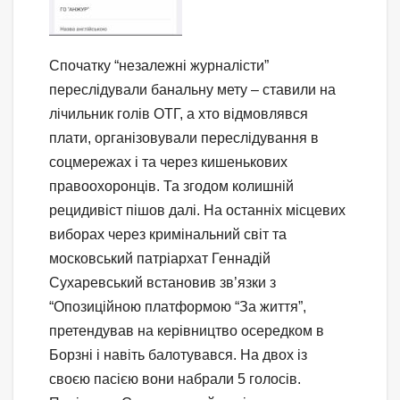
Спочатку “незалежні журналісти”
переслідували банальну мету – ставили на
лічильник голів ОТГ, а хто відмовлявся
плати, організовували переслідування в
соцмережах і та через кишенькових
правоохоронців. Та згодом колишній
рецидивіст пішов далі. На останніх місцевих
виборах через кримінальний світ та
московський патріархат Геннадій
Сухаревський встановив зв’язки з
“Опозиційною платформою “За життя”,
претендував на керівництво осередком в
Борзні і навіть балотувався. На двох із
своєю пасією вони набрали 5 голосів.