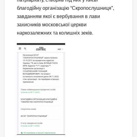
благодійну організацію “Скропослушниця”,
завданням якої є вербування в лави
захисників московської церкви
наркозалежних та колишніх зеків.