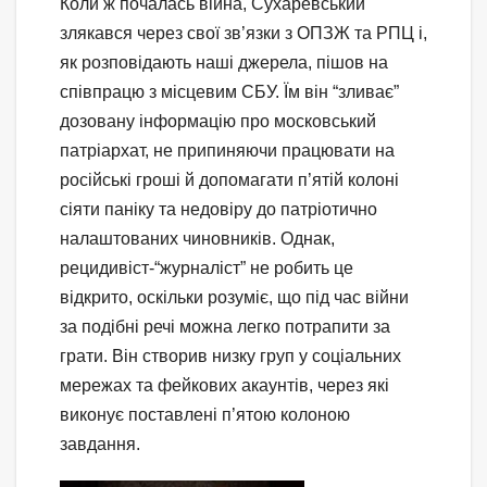
Коли ж почалась війна, Сухаревський
злякався через свої зв’язки з ОПЗЖ та РПЦ і,
як розповідають наші джерела, пішов на
співпрацю з місцевим СБУ. Їм він “зливає”
дозовану інформацію про московський
патріархат, не припиняючи працювати на
російські гроші й допомагати п’ятій колоні
сіяти паніку та недовіру до патріотично
налаштованих чиновників. Однак,
рецидивіст-“журналіст” не робить це
відкрито, оскільки розуміє, що під час війни
за подібні речі можна легко потрапити за
грати. Він створив низку груп у соціальних
мережах та фейкових акаунтів, через які
виконує поставлені п’ятою колоною
завдання.