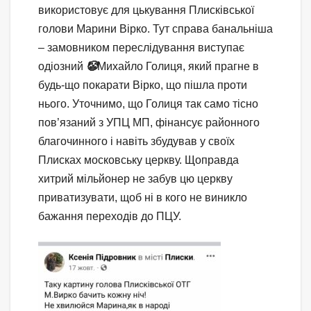
використовує для цькування Плисківської
голови Марини Вірко. Тут справа банальніша
– замовником переслідування виступає
одіозний
🤡
Михайло Голиця, який прагне в
будь-що покарати Вірко, що пішла проти
нього. Уточнимо, що Голиця так само тісно
пов’язаний з УПЦ МП, фінансує районного
благочинного і навіть збудував у своїх
Плисках московську церкву. Щоправда
хитрий мільйонер не забув цю церкву
приватизувати, щоб ні в кого не виникло
бажання переходів до ПЦУ.