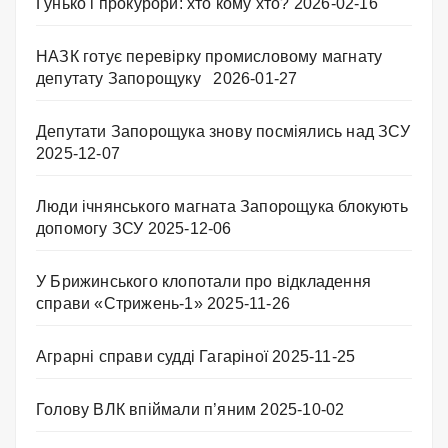
Гунько і прокурори: хто кому хто?
2026-02-16
НАЗК готує перевірку промисловому магнату
депутату Запорощуку
2026-01-27
Депутати Запорощука знову посміялись над ЗСУ
2025-12-07
Люди ічнянського магната Запорощука блокують
допомогу ЗСУ
2025-12-06
У Брижинського клопотали про відкладення
справи «Стрижень-1»
2025-11-26
Аграрні справи судді Гагаріної
2025-11-25
Голову ВЛК впіймали п’яним
2025-10-02