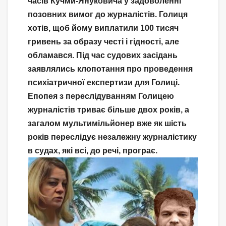
часів Кучми-Януковича у задоволенні
позовних вимог до журналістів. Голиця
хотів, щоб йому виплатили 100 тисяч
гривень за образу честі і гідності, але
обламався. Під час судових засідань
заявлялись клопотання про проведення
психіатричної експертизи для Голиці.
Епопея з переслідуванням Голицею
журналістів триває більше двох років, а
загалом мультимільйонер вже як шість
років переслідує незалежну журналістику
в судах, які всі, до речі, програє.