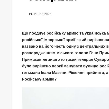
ЛИС 27, 2022
Що поєднує російську армію та українська М
російської імперської армії, який вирізняв
названо на його честь одну з центральних 
розпорядженням міського голови Гени Прима
Примаков не знав хто такий генерал Суворов і
було вирішено перейменувати вулицю росій
гетьмана Івана Мазепи. Рішення прийнято, а
Російську армію?