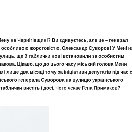
ену на Чернігівщині? Ви здивуєтесь, але це – генерал
ся особливою жорстокістю, Олександр Суворов! У Мені н
вулиць, ще й таблички нові встановили за особистим
кова. Цікаво, що до цього часу міський голова Мени
 лише два місяці тому за ініціативи депутатів під час с
ського генерала Суворова на вулицю українського
 таблички висять і досі. Чого чекає Гена Примаков?