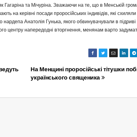
як Гагаріна та Мічуріна. Зважаючи на те, що в Менській гром
ють на керівні посади проросійських індивідів, які схиляли
во нардепа Анатолія Гунька, якого обвинувачували в підриві
ого центру напередодні вторгнення, менянам варто задума
 ведуть
На Менщині проросійські тітушки по
українського священика