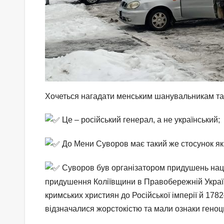
Хочеться нагадати менським шанувальникам та
Це – російський генерал, а не український;
До Мени Суворов має такий же стосунок як
Суворов був організатором придушень наці
придушення Коліївщини в Правобережній Україні
кримських християн до Російської імперії й 1782—
відзначалися жорстокістю та мали ознаки геноц