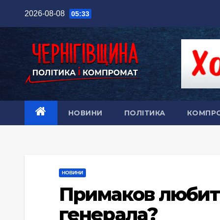
Перейти
2026-08-08
05:33
до
вмісту
НОВИНИ
ПОЛІТИКА
КОМПР
НОВИНИ
Примаков любить
генерала?