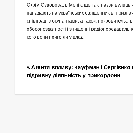
Окрім Суворова, в Мені є ще такі назви вулиць 
нападають на українських священників, признача
співпраці з окупантами, а також покровительст
обороноздатності і знищенні радіопередавальн
кого вони пригріли у владі.
Навігація
Агенти впливу: Кауфман і Сергієнко
підривну діяльність у прикордонні
записів