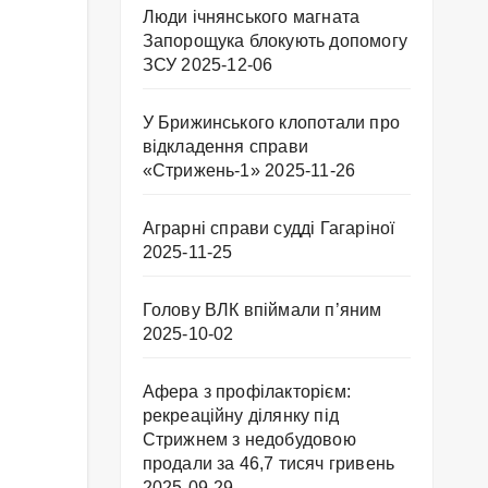
Люди ічнянського магната
Запорощука блокують допомогу
ЗСУ
2025-12-06
У Брижинського клопотали про
відкладення справи
«Стрижень-1»
2025-11-26
Аграрні справи судді Гагаріної
2025-11-25
Голову ВЛК впіймали п’яним
2025-10-02
Афера з профілакторієм:
рекреаційну ділянку під
Стрижнем з недобудовою
продали за 46,7 тисяч гривень
2025-09-29