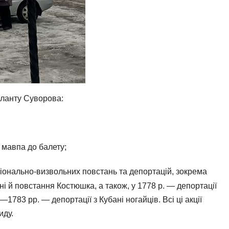
ланту Суворова:
 мавпа до балету;
онально-визвольних повстань та депортацій, зокрема
 й повстання Костюшка, а також, у 1778 р. — депортації
1783 рр. — депортації з Кубані ногайців. Всі ці акції
иду.