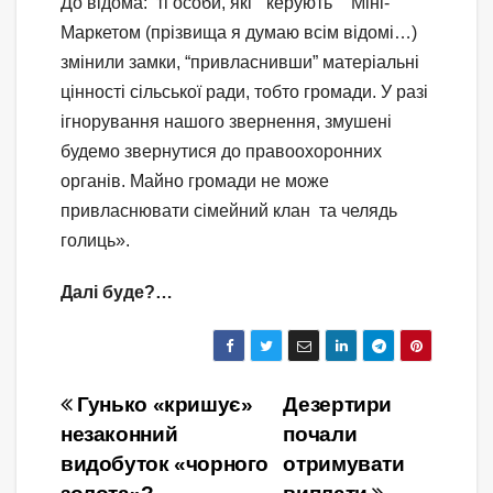
До відома: ті особи, які “керують” Міні-
Маркетом (прізвища я думаю всім відомі…)
змінили замки, “привласнивши” матеріальні
цінності сільської ради, тобто громади. У разі
ігнорування нашого звернення, змушені
будемо звернутися до правоохоронних
органів. Майно громади не може
привласнювати сімейний клан та челядь
голиць».
Далі буде?…
Навігація
Гунько «кришує»
Дезертири
незаконний
почали
записів
видобуток «чорного
отримувати