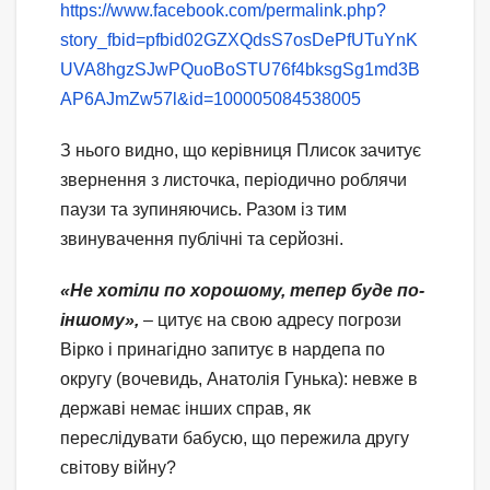
https://www.facebook.com/permalink.php?
story_fbid=pfbid02GZXQdsS7osDePfUTuYnK
UVA8hgzSJwPQuoBoSTU76f4bksgSg1md3B
AP6AJmZw57l&id=100005084538005
З нього видно, що керівниця Плисок зачитує
звернення з листочка, періодично роблячи
паузи та зупиняючись. Разом із тим
звинувачення публічні та серйозні.
«Не хотіли по хорошому, тепер буде по-
іншому»,
– цитує на свою адресу погрози
Вірко і принагідно запитує в нардепа по
округу (вочевидь, Анатолія Гунька): невже в
державі немає інших справ, як
переслідувати бабусю, що пережила другу
світову війну?