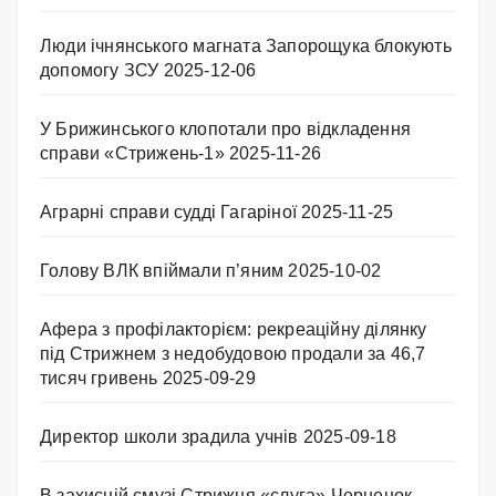
Люди ічнянського магната Запорощука блокують
допомогу ЗСУ
2025-12-06
У Брижинського клопотали про відкладення
справи «Стрижень-1»
2025-11-26
Аграрні справи судді Гагаріної
2025-11-25
Голову ВЛК впіймали п’яним
2025-10-02
Афера з профілакторієм: рекреаційну ділянку
під Стрижнем з недобудовою продали за 46,7
тисяч гривень
2025-09-29
Директор школи зрадила учнів
2025-09-18
В захисній смузі Стрижня «слуга» Черненок