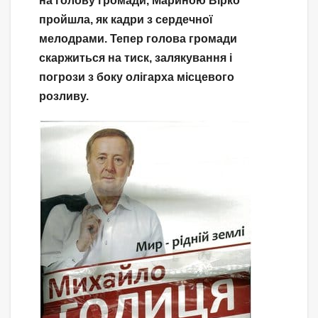
на голову громади, Мариною Вірко
пройшла, як кадри з сердечної
мелодрами. Тепер голова громади
скаржиться на тиск, залякування і
погрози з боку олігарха місцевого
розливу.