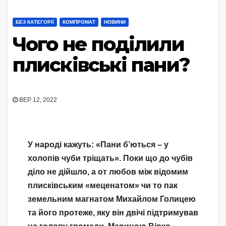
БЕЗ КАТЕГОРІЇ
КОМПРОМАТ
НОВИНИ
Чого не поділили
плисківські пани?
ВЕР 12, 2022
У народі кажуть: «Пани б’ються – у
холопів чуби тріщать». Поки що до чубів
діло не дійшло, а от любов між відомим
плисківським «меценатом» чи то пак
земельним магнатом Михайлом Голицею
та його протеже, яку він двічі підтримував