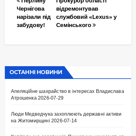
Навігація
Перлину
Прокурор області
Чернігова
відремонтував
записів
нарізали під
службовий «Lexus» у
забудову!
Семінського
ОСТАННІ НОВИНИ
Апеляційне шахрайство в інтересах Владислава
Атрошенка
2026-07-29
Люди Медведчука захоплюють державні активи
на Житомирщині
2026-07-14