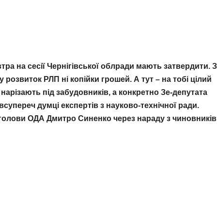
втра на сесiї Чернігівської облради
мають затвердити.
З
у розвиток РЛП нi копiйки грошей. А тут
– на тобі цілий
 нарізають під забудовників, а конкретно Зе-депутата
супереч думці експертів з науково-технічної ради.
голови ОДА Дмитро Синенко через нараду з чиновників