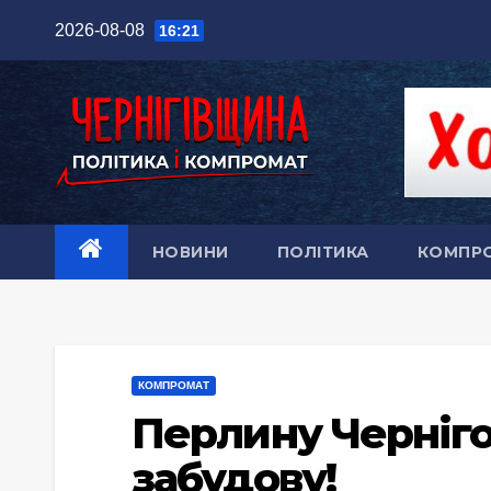
Перейти
2026-08-08
16:21
до
вмісту
НОВИНИ
ПОЛІТИКА
КОМПР
КОМПРОМАТ
Перлину Черніго
забудову!