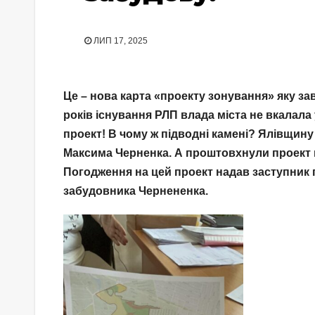
ЛИП 17, 2025
Це
– нова карта
«проекту зонування
» яку за
рокiв існування РЛП влад
а мiста не
вкалала 
проект! В чому ж підводні камені? Ялівщину
Максима Черненка.
А проштовхнули проект в
Погодження на цей проект надав заступник 
забудовника Чернененка.