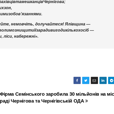
ахівців
та
мешканців
Чернігова
;
их
зон
,
ними
зобов
’
язаннями
.
уйте
,
не
мовчіть
,
долучайтеся
!
Ялівщина
—
волимо
знищити
її
заради
вигоди
кількох
осіб
—
и
,
ліси
,
набережні
»
.
Фірма Семінського заробила 30 мільйонів на міс
раді Чернігова та Чернігівській ОДА