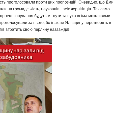
iсть проголосовали проти цих пропозицiй. Очевидно, що Дм
на громадськість, науковців і всіх чернігівців. Так само
й проект зонування будуть тягнути за вуха всіма можливими
проголосували за нього, бо інакше Ялівщину перетворять в
ігів втратить свою перлину назавжди!