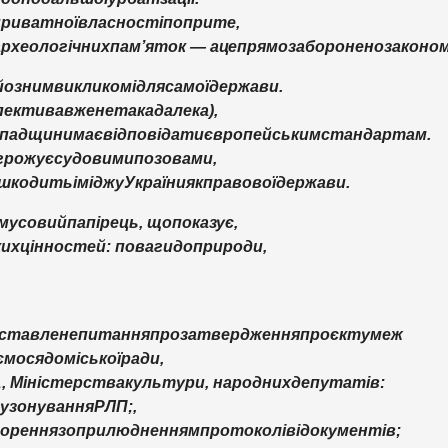
приватної
власності
попри
те
,
археологічних
пам
’
яток
—
а
це
прямо
заборонено
законо
йозним
викликом
і
для
самої
держави
.
пектива
вже
не
така
далека
),
спадщини
має
відповідати
європейським
стандартам
.
грожує
судовими
позовами
,
шкодить
іміджу
України
як
правової
держави
.
мусовий
папірець
,
що
показує
,
ких
цінностей
:
поваги
до
природи
,
ставлене
питання
про
затвердження
проєкту
меж
ємося
до
міської
ради
,
А
,
Міністерства
культури
,
народних
депутатів
:
у
зонування
РЛП
;,
орення
з
оприлюдненням
протоколів
і
документів
;