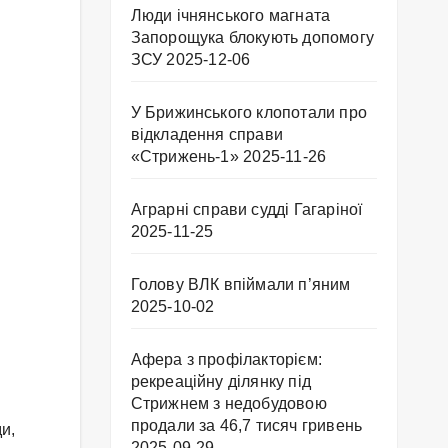
Люди ічнянського магната
Запорощука блокують допомогу
ЗСУ
2025-12-06
У Брижинського клопотали про
відкладення справи
«Стрижень-1»
2025-11-26
Аграрні справи судді Гагаріної
2025-11-25
Голову ВЛК впіймали п’яним
2025-10-02
Афера з профілакторієм:
рекреаційну ділянку під
Стрижнем з недобудовою
продали за 46,7 тисяч гривень
и,
2025-09-29