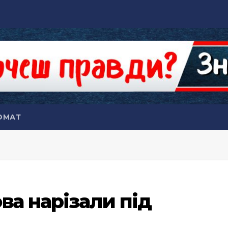
ОМАТ
ва нарізали під