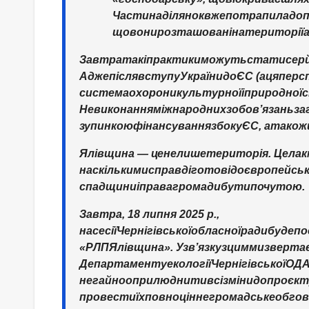
Частина
ділянок
вже
потрапила
до
що
вони
розташовані
на
території
Завтра
такі
практики
можуть
стати
сер
Адже
після
вступу
України
до
ЄС
(
а
ця
перс
система
охорони
культурної
і
природної
Невиконання
міжнародних
зобов
’
язань
за
зупинкою
фінансування
з
боку
ЄС
,
а
також
Ялівщина
—
це
не
лише
територія
.
Це
лак
наскільки
ми
справді
готові
до
європейсь
спадщини
і
права
громади
бути
почутою
.
Завтра
, 18
липня
2025
р
.,
на
сесії
Чернігівської
обласної
ради
буде
по
«
РЛП
Ялівщина
».
У
зв
’
язку
з
цим
ми
зверта
Департаменту
екології
Чернігівської
ОД
негайно
оприлюднити
всі
зміни
до
проєкт
провести
їх
повноцінне
громадське
обгов