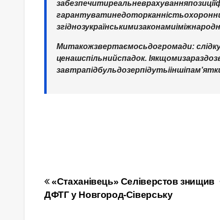
забезпечити
реальне
врахування
позиції
ф
гарантувати
недоторканність
охоронн
згідно
з
українськими
законами
і
міжнарод
Ми
також
звертаємось
до
громади
:
слідк
це
наш
спільний
спадок
.
І
якщо
ми
зараз
доз
завтра
під
бульдозер
підуть
і
інші
пам
’
ятк
Навігація
«Стаханівець» Селіверстов знищив
ДФТГ у Новгород-Сіверську
записів