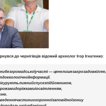
увся до чернігівців відомий археолог Ігор Ігнатенко
:
ни
без
громадської
участі
—
це
не
лише
загроза
довкіллю
п
до
екологічної
інформації
.
ігурують
лижний
спуск
з
підйомником
,
орожами
доріжками
і
освітленням
,
жню
.
еведення
частини
охоронної
заповідної
зони
у
х
до
подальшої
урбанізації
.