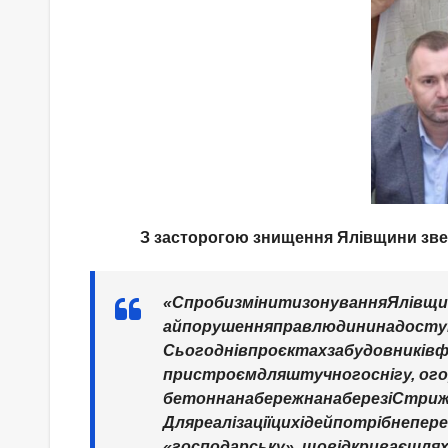
З засторогою знищення Ялівщини зверн
«
Спроби
змінити
зонування
Ялівщи
а
й
порушення
прав
людини
на
досту
Сьогодні
в
проєктах
забудовників
ф
пристроєм
для
штучного
снігу
,
ог
бетонна
набережна
на
березі
Стри
Для
реалізації
цих
ідей
потрібне
пер
«
господарську
»,
що
відкриває
шля