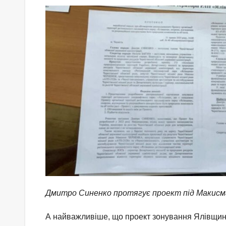
Дмитро Синенко протягує проект під Макисма
А найважливіше, що проект зонування Ялівщини