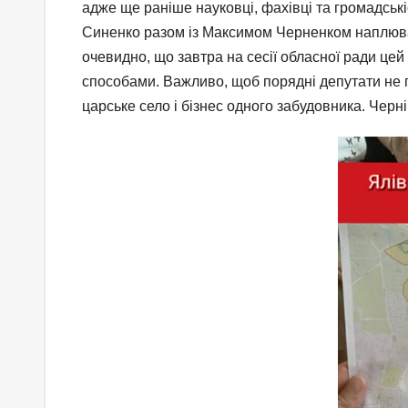
адже ще раніше науковцi, фахiвцi та громадськ
Синенко разом із Максимом Черненком наплювали 
очевидно, що завтра на сесії обласної ради це
способами. Важливо, щоб порядні депутати не 
царське село і бізнес одного забудовника. Черн