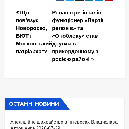
Навігація
Що
Реванш регіоналів:
пов’язує
функціонер «Партії
записів
Новоросію,
регіонів» та
БЮТ і
«Опоблоку» став
Московський
другим в
патріархат?
прикордонному з
росією районі
ОСТАННІ НОВИНИ
Апеляційне шахрайство в інтересах Владислава
Атрошенка
2026-07-29