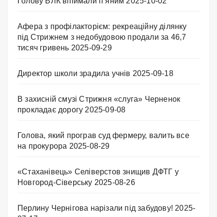
Голову ВЛК впіймали п’яним
2025-10-02
Афера з профілакторієм: рекреаційну ділянку
під Стрижнем з недобудовою продали за 46,7
тисяч гривень
2025-09-29
Директор школи зрадила учнів
2025-09-18
В захисній смузі Стрижня «слуга» Черненок
прокладає дорогу
2025-09-08
Голова, який програв суд фермеру, валить все
на прокурора
2025-08-29
«Стаханівець» Селіверстов знищив ДФТГ у
Новгород-Сіверську
2025-08-26
Перлину Чернігова нарізали під забудову!
2025-