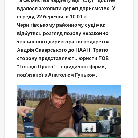
та селянства нардепу від “слуг” досі не
вдалося захопити держпідприємство. У
середу, 22 березня, о 10.00 в
Чернігівському районному суді має
відбутись розгляд позову незаконно
звільненого директора господарства
Андрія Скварського до НААН. Третю
сторону представляють юристи ТОВ
“Гільдія Права” – юридичної фірми,
пов’язаної з Анатолієм Гуньком.