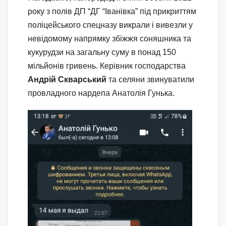
року з полів ДП “ДГ “Іванівка” під прикриттям
поліцейського спецназу викрали і вивезли у
невідомому напрямку збіжжя соняшника та
кукурудзи на загальну суму в понад 150
мільйонів гривень. Керівник господарства
Андрій Скварський
та селяни звинуватили
провладного нардепа Анатолія Гунька.