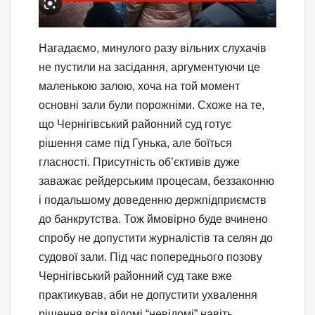
Нагадаємо, минулого разу вільних слухачів
не пустили на засідання, аргументуючи це
маленькою залою, хоча на той момент
основні зали були порожніми. Схоже на те,
що Чернігівський районний суд готує
рішення саме під Гунька, але боїться
гласності. Присутність об’єктивів дуже
заважає рейдерським процесам, беззаконню
і подальшому доведенню держпідприємств
до банкрутства. Тож ймовірно буде вчинено
спробу не допустити журналістів та селян до
судової зали. Під час попереднього позову
Чернігівський районний суд таке вже
практикував, аби не допустити ухвалення
рішення всім відомі “невідомі” навіть