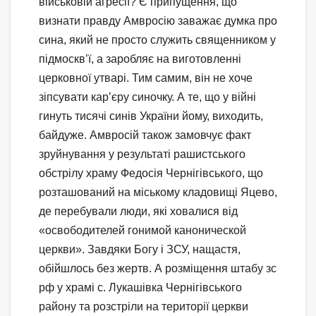
військовій агресії? Є припущення, що
визнати правду Амвросію заважає думка про
сина, який не просто служить священником у
підмоскв’ї, а заробляє на виготовленні
церковної утварі. Тим самим, він не хоче
зіпсувати кар’єру синочку. А те, що у війні
гинуть тисячі синів України йому, виходить,
байдуже. Амвросій також замовчує факт
зруйнування у результаті рашистського
обстрілу храму Федосія Чернігівського, що
розташований на міському кладовищі Яцево,
де перебували люди, які ховалися від
«освободителей гонимой канонической
церкви». Завдяки Богу і ЗСУ, нащастя,
обійшлось без жертв. А розміщення штабу зс
рф у храмі с. Лукашівка Чернігівського
району та розстріли на території церкви