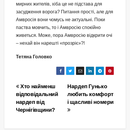
мирних жителів, хіба це не підстава для
засудження ворога? Питання прості, але для
Амвросія вони чомусь не актуальні. Поки
паства мовчить, то і Амвросію спокійно
живеться. Може, пора Амвросію відкрити очі
– нехай він нарешті «прозріє»?!
Тетяна Головко
Навігація
Хто найменш
Нардеп Гунько
відповідальний
любить комфорт
записів
нардеп від
і щасливі номери
Чернігівщини?