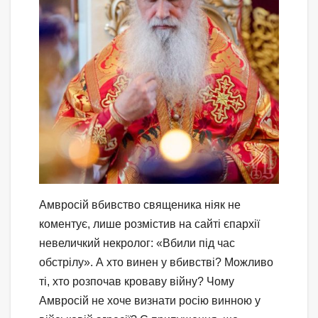
Амвросій вбивство священика ніяк не
коментує, лише розмістив на сайті єпархії
невеличкий некролог: «Вбили під час
обстрілу». А хто винен у вбивстві? Можливо
ті, хто розпочав кроваву війну? Чому
Амвросій не хоче визнати росію винною у