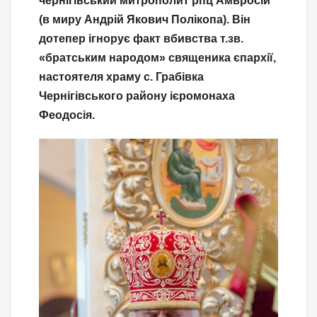
чернігівський митрополит рпц Амвросій
(в миру Андрій Якович Полікопа). Він
дотепер ігнорує факт вбивства т.зв.
«братським народом» священика єпархії,
настоятеля храму с. Грабівка
Чернігівського району ієромонаха
Феодосія.