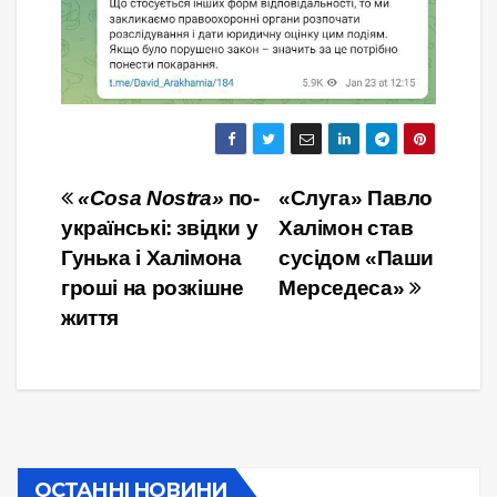
Навігація
«Cosa Nostra»
по-
«Слуга» Павло
українські: звідки у
Халімон став
записів
Гунька і Халімона
сусідом «Паши
гроші на розкішне
Мерседеса»
життя
ОСТАННІ НОВИНИ