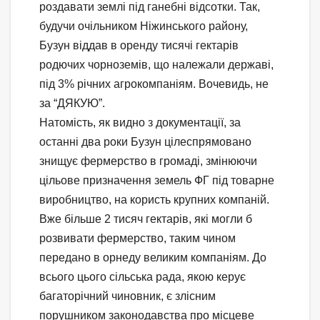
роздавати землі під ганебні відсотки. Так,
будучи очільником Ніжинського району,
Бузун віддав в оренду тисячі гектарів
родючих чорноземів, що належали державі,
під 3% річних агрокомпаніям. Вочевидь, не
за “ДЯКУЮ”.
Натомість, як видно з документації, за
останні два роки Бузун цілеспрямовано
знищує фермерство в громаді, змінюючи
цільове призначення земель ФГ під товарне
виробництво, на користь крупних компаній.
Вже більше 2 тисяч гектарів, які могли б
розвивати фермерство, таким чином
передано в орнеду великим компаніям. До
всього цього сільська рада, якою керує
багаторічний чиновник, є злісним
порушником законодавства про місцеве