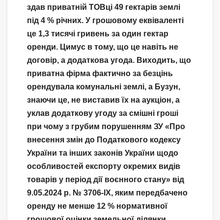
здав приватній ТОВці 49 гектарів землі
під 4 % річних. У грошовому еквіваленті
це 1,3 тисячі гривень за один гектар
оренди. Цимус в тому, що це навіть не
договір, а додаткова угода. Виходить, що
приватна фірма фактично за безцінь
орендувала комунальні землі, а Бузун,
знаючи це, не виставив їх на аукціон, а
уклав додаткову угоду за смішні гроші
при чому з грубим порушенням ЗУ «Про
внесення змін до Податкового кодексу
України та інших законів України щодо
особливостей експорту окремих видів
товарів у період дії воєнного стану» від
9.05.2024 р. № 3706-IX, яким передбачено
оренду не менше 12 % нормативної
грошової оцінки земельної ділянки.