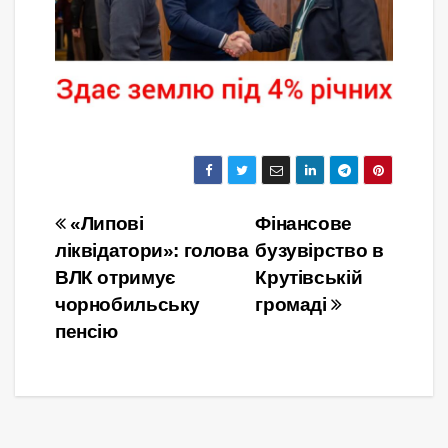
Навігація
«Липові
Фінансове
ліквідатори»: голова
бузувірство в
записів
ВЛК отримує
Крутівській
чорнобильську
громаді
пенсію