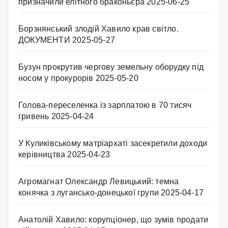
призначили елітного браконьєра
2025-06-25
Борзнянський злодій Хавило крав світло.
ДОКУМЕНТИ
2025-05-27
Бузун прокрутив чергову земельну оборудку під
носом у прокурорів
2025-05-20
Голова-переселенка із зарплатою в 70 тисяч
гривень
2025-04-24
У Куликівському матріархаті засекретили доходи
керівництва
2025-04-23
Агромагнат Олександр Левицький: темна
конячка з лугансько-донецької групи
2025-04-17
Анатолій Хавило: корупціонер, що зумів продати