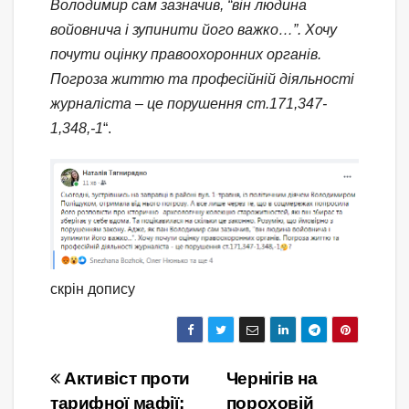
Володимир сам зазначив, “він людина
войовнича і зупинити його важко…”. Хочу
почути оцінку правоохоронних органів.
Погроза життю та професійній діяльності
журналіста – це порушення ст.171,347-
1,348,-1
“.
скрін допису
Навігація
Активіст проти
Чернігів на
тарифної мафії:
пороховій