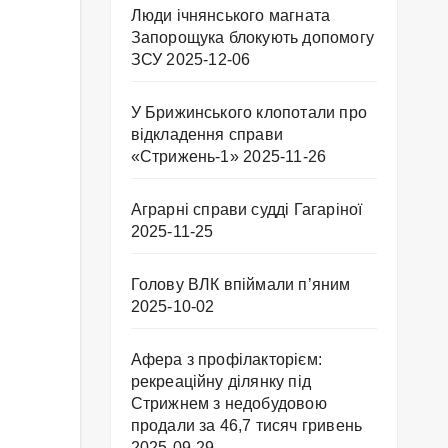
Люди ічнянського магната
Запорощука блокують допомогу
ЗСУ
2025-12-06
У Брижинського клопотали про
відкладення справи
«Стрижень-1»
2025-11-26
Аграрні справи судді Гагаріної
2025-11-25
Голову ВЛК впіймали п’яним
2025-10-02
Афера з профілакторієм:
рекреаційну ділянку під
Стрижнем з недобудовою
продали за 46,7 тисяч гривень
2025-09-29