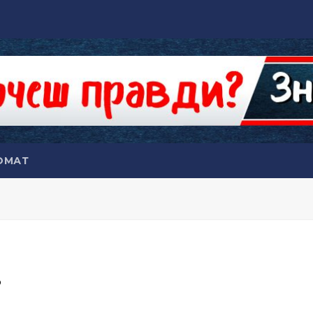
ОМАТ
…