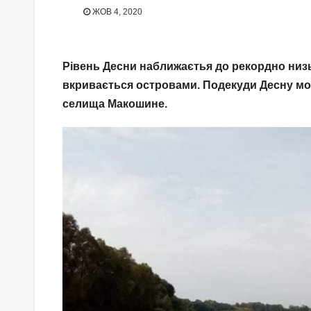
ЖОВ 4, 2020
Рівень Десни наближаєтья до рекордно низ
вкривається островами. Подекуди Десну мож
селища Макошине.