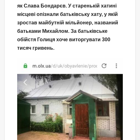
як Слава Бондарєв. У старенькій хатині
місцеві опізнали батьківську хату, у якій
зростав майбутній мільйонер, названий
батьками Михайлом. За батьківське
обійстя Голиця хоче виторгувати 300
тисяч гривень.