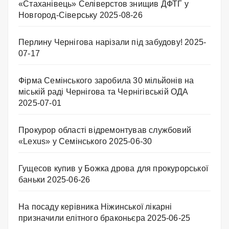
«Стаханівець» Селіверстов знищив ДФТГ у
Новгород-Сіверську
2025-08-26
Перлину Чернігова нарізали під забудову!
2025-
07-17
Фірма Семінського заробила 30 мільйонів на
міській раді Чернігова та Чернігівській ОДА
2025-07-01
Прокурор області відремонтував службовий
«Lexus» у Семінського
2025-06-30
Гущесов купив у Божка дрова для прокурорської
баньки
2025-06-26
На посаду керівника Ніжинської лікарні
призначили елітного браконьєра
2025-06-25