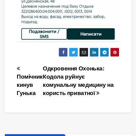
Навігація
Одкровення Охонька:
Помічник
Кодола руйнує
записів
кинув
комунальну медицину на
Гунька
користь приватної