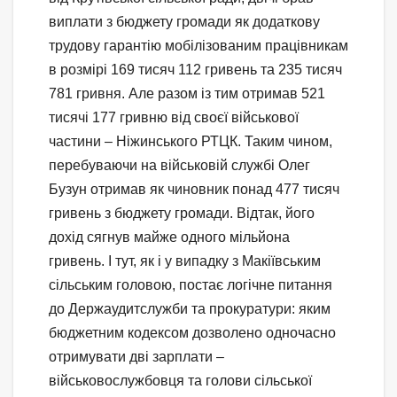
виплати з бюджету громади як додаткову
трудову гарантію мобілізованим працівникам
в розмірі 169 тисяч 112 гривень та 235 тисяч
781 гривня. Але разом із тим отримав 521
тисячі 177 гривню від своєї військової
частини – Ніжинського РТЦК. Таким чином,
перебуваючи на військовій службі Олег
Бузун отримав як чиновник понад 477 тисяч
гривень з бюджету громади. Відтак, його
дохід сягнув майже одного мільйона
гривень. І тут, як і у випадку з Макіївським
сільським головою, постає логічне питання
до Держаудитслужби та прокуратури: яким
бюджетним кодексом дозволено одночасно
отримувати дві зарплати –
військовослужбовця та голови сільської