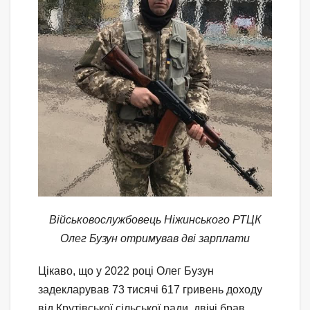
Військовослужбовець Ніжинського РТЦК
Олег Бузун отримував дві зарплати
Цікаво, що у 2022 році Олег Бузун
задекларував 73 тисячі 617 гривень доходу
від Крутівської сільської ради, двічі брав