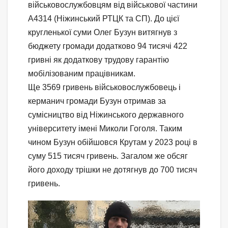
військовослужбовцям від військової частини
А4314 (Ніжинський РТЦК та СП). До цієї
кругленької суми Олег Бузун витягнув з
бюджету громади додатково 94 тисячі 422
гривні як додаткову трудову гарантію
мобілізованим працівникам.
Ще 3569 гривень військовослужбовець і
керманич громади Бузун отримав за
сумісництво від Ніжинського державного
університету імені Миколи Гоголя. Таким
чином Бузун обійшовся Крутам у 2023 році в
суму 515 тисяч гривень. Загалом же обсяг
його доходу трішки не дотягнув до 700 тисяч
гривень.