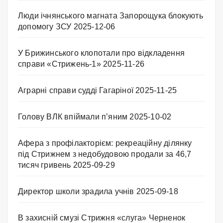
Люди ічнянського магната Запорощука блокують
допомогу ЗСУ
2025-12-06
У Брижинського клопотали про відкладення
справи «Стрижень-1»
2025-11-26
Аграрні справи судді Гагаріної
2025-11-25
Голову ВЛК впіймали п’яним
2025-10-02
Афера з профілакторієм: рекреаційну ділянку
під Стрижнем з недобудовою продали за 46,7
тисяч гривень
2025-09-29
Директор школи зрадила учнів
2025-09-18
В захисній смузі Стрижня «слуга» Черненок