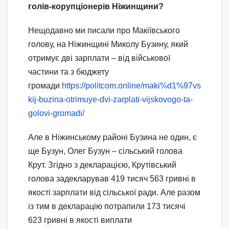
голів-корупціонерів Ніжинщини?
Нещодавно ми писали про Макіївського
голову, на Ніжинщині Миколу Бузину, який
отримує дві зарплати – від військової
частини та з бюджету
громади
https://politcom.online/maki%d1%97vs
kij-buzina-otrimuye-dvi-zarplati-vijskovogo-ta-
golovi-gromadi/
Але в Ніжинському районі Бузина не один, є
ще Бузун, Олег Бузун – сільський голова
Крут. Згідно з декларацією, Крутівський
голова задекларував 419 тисяч 563 гривні в
якості зарплати від сільської ради. Але разом
із тим в декларацію потрапили 173 тисячі
623 гривні в якості виплати