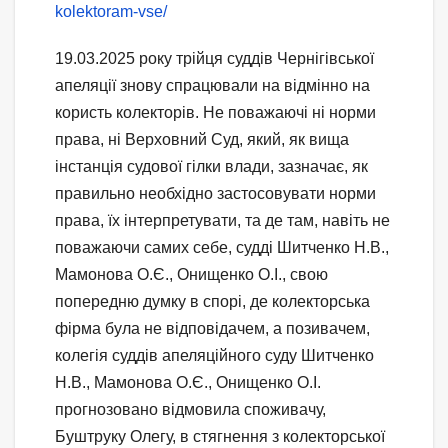
kolektoram-vse/
19.03.2025 року трійця суддів Чернігівської
апеляції знову спрацювали на відмінно на
користь колекторів. Не поважаючі ні норми
права, ні Верховний Суд, який, як вища
інстанція судової гілки влади, зазначає, як
правильно необхідно застосовувати норми
права, їх інтерпретувати, та де там, навіть не
поважаючи самих себе, судді Шитченко Н.В.,
Мамонова О.Є., Онищенко О.І., свою
попередню думку в спорі, де колекторська
фірма була не відповідачем, а позивачем,
колегія суддів апеляційного суду Шитченко
Н.В., Мамонова О.Є., Онищенко О.І.
прогнозовано відмовила споживачу,
Буштруку Олегу, в стягнення з колекторської