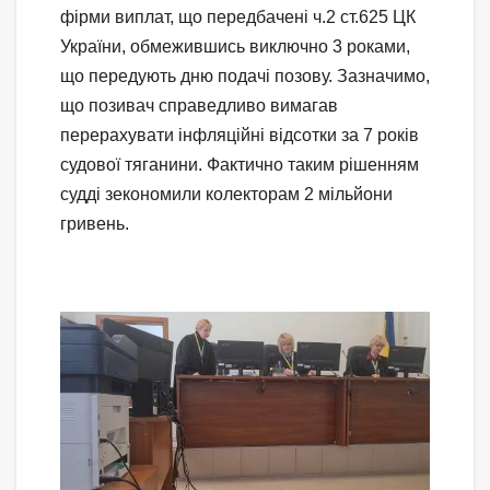
фірми виплат, що передбачені ч.2 ст.625 ЦК
України, обмежившись виключно 3 роками,
що передують дню подачі позову. Зазначимо,
що позивач справедливо вимагав
перерахувати інфляційні відсотки за 7 років
судової тяганини. Фактично таким рішенням
судді зекономили колекторам 2 мільйони
гривень.