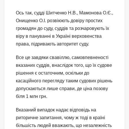
Ось так, судді Шитченко Н.В., Мамонова О.Є.,
Онищенко О.І. розвіюють довіру простих
громадян до суду, суддів та розчаровують їх
віру в пануванні в Україні верховенства
права, підривають авторитет суду.
Все це завдяки свавіллю, самовпевненості
вказаних суддів, внаслідок того, що їх судове
рішення є остаточним, оскільки до
касаційного перегляду таким судових рішень
допускаються лише справи, де ціна позову
біля 1 млн грн.
Вказаний випадок надає відповідь на
риторичне запитання, чому ж тоді в країні
більшість людей вважають, що незалежність