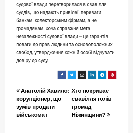
судової влади перетворилася в свавілля
суддів, що надають привілеї, переваги
банкам, колекторським фірмам, а не
громадянам, хоча справжня мета
незалежності судової влади – це гарантія
поваги до прав людини та основоположних
свобод, утвердження кожній особі відчувати
довіру до суду.
Навігація
Анатолій Хавило:
Хто покриває
корупціонер, що
свавілля голів
записів
зумів продати
громад
військомат
Ніжинщини?