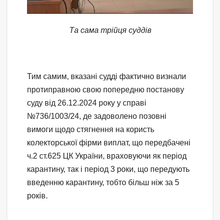
Та сама трійця суддів
Тим самим, вказані судді фактично визнали
протиправною свою попередню постанову
суду від 26.12.2024 року у справі
№736/1003/24, де задоволено позовні
вимоги щодо стягнення на користь
колекторської фірми виплат, що передбачені
ч.2 ст.625 ЦК України, враховуючи як період
карантину, так і період 3 роки, що передують
введенню карантину, тобто більш ніж за 5
років.