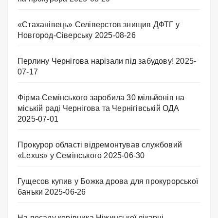
«Стаханівець» Селіверстов знищив ДФТГ у
Новгород-Сіверську
2025-08-26
Перлину Чернігова нарізали під забудову!
2025-
07-17
Фірма Семінського заробила 30 мільйонів на
міській раді Чернігова та Чернігівській ОДА
2025-07-01
Прокурор області відремонтував службовий
«Lexus» у Семінського
2025-06-30
Гущесов купив у Божка дрова для прокурорської
баньки
2025-06-26
На посаду керівника Ніжинської лікарні