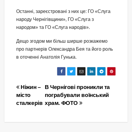
Останні, зареєстровані з них це: ГО «Слуга
народу Чернігівщини», ГО «Слуга з
народом» та ГО «Слуга народів».
Дещо згодом ми більш ширше розкажемо
про партнерів Олександра Бея та його роль
в оточенні Анатолія Гунька.
Навігація
Ніжин –
В Чернігові проникли та
місто
пограбували воїнський
записів
сталкерів
храм. ФОТО