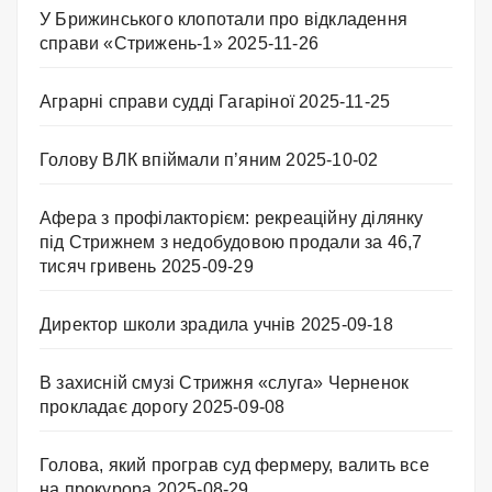
У Брижинського клопотали про відкладення
справи «Стрижень-1»
2025-11-26
Аграрні справи судді Гагаріної
2025-11-25
Голову ВЛК впіймали п’яним
2025-10-02
Афера з профілакторієм: рекреаційну ділянку
під Стрижнем з недобудовою продали за 46,7
тисяч гривень
2025-09-29
Директор школи зрадила учнів
2025-09-18
В захисній смузі Стрижня «слуга» Черненок
прокладає дорогу
2025-09-08
Голова, який програв суд фермеру, валить все
на прокурора
2025-08-29