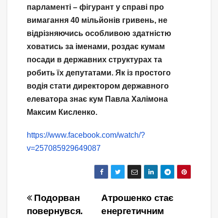
парламенті – фігурант у справі про
вимагання 40 мільйонів гривень, не
відрізняючись особливою здатністю
ховатись за іменами, роздає кумам
посади в державних структурах та
робить їх депутатами. Як із простого
водія стати директором державного
елеватора знає кум Павла Халімона
Максим Кисленко.
https://www.facebook.com/watch/?
v=257085929649087
Навігація
Подорван
Атрошенко стає
повернувся.
енергетичним