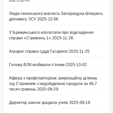
2025-12-07
Люди ічнянського магната Запорощука блокують
допомогу ЗСУ
2025-12-06
У Брижинського клопотали про відкладення
справи «Стрижень-1»
2025-11-26
Аграрні справи судді Гагаріної
2025-11-25
Голову ВЛК впіймали п’яним
2025-10-02
Афера з профілакторієм: рекреаційну ділянку
під Стрижнем з недобудовою продали за 46,7
тисяч гривень
2025-09-29
Директор школи зрадила учнів
2025-09-18