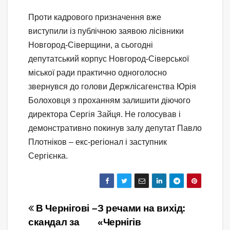
Проти кадрового призначення вже
виступили із публічною заявою лісівники
Новгород-Сіверщини, а сьогодні
депутатський корпус Новгород-Сіверської
міської ради практично одноголосно
звернувся до голови Держлісагенства Юрія
Болоховця з проханням залишити діючого
директора Сергія Зайця. Не голосував і
демонстративно покинув залу депутат Павло
Плотніков – екс-регіонал і заступник
Сергієнка.
Навігація
В Чернігові –
З речами на вихід:
скандал за
«Чернігів