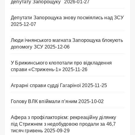
депутату Запорощуку
2026-01-27
Депутати Запорощука знову посміялись над ЗСУ
2025-12-07
Люди ічнянського магната Запорощука блокують
допомогу ЗСУ
2025-12-06
У Брижинського клопотали про відкладення
справи «Стрижень-1»
2025-11-26
Аграрні справи судді Гагаріної
2025-11-25
Голову ВЛК впіймали п’яним
2025-10-02
Афера з профілакторієм: рекреаційну ділянку
під Стрижнем з недобудовою продали за 46,7
тисяч гривень
2025-09-29