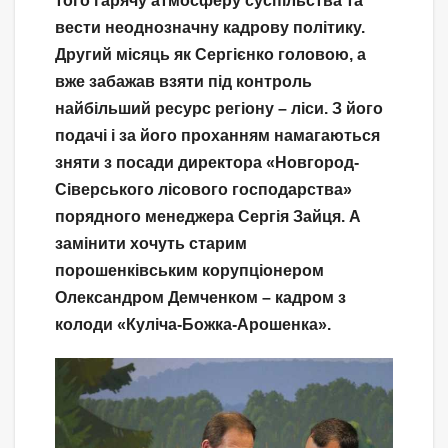
того гарячу атмосферу суспільства та
вести неоднозначну кадрову політику.
Другий місяць як Сергієнко головою, а
вже забажав взяти під контроль
найбільший ресурс регіону – ліси. З його
подачі і за його проханням намагаються
зняти з посади директора «Новгород-
Сіверського лісового господарства»
порядного менеджера Сергія Зайця. А
замінити хочуть старим
порошенківським корупціонером
Олександром Демченком – кадром з
колоди «Куліча-Божка-Арошенка».