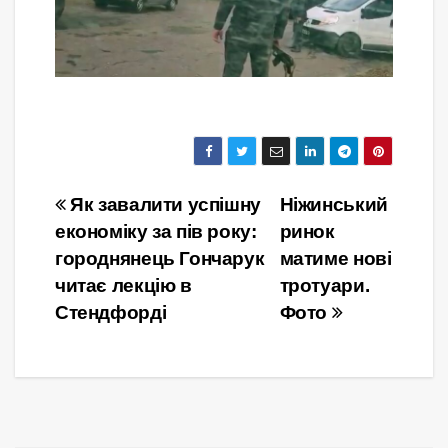
Навігація
Як завалити успішну
Ніжинський
економіку за пів року:
ринок
записів
городнянець Гончарук
матиме нові
читає лекцію в
тротуари.
Стендфорді
Фото