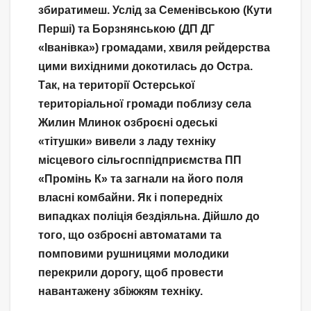
збиратимеш. Услід за Семенівською (Кути
Перші) та Борзнянською (ДП ДГ
«Іванівка») громадами, хвиля рейдерства
цими вихідними докотилась до Остра.
Так, на території Остерської
територіальної громади поблизу села
Жилин Млинок озброєні одеські
«тітушки» вивели з ладу техніку
місцевого сільгосппідприємства ПП
«Промінь К» та загнали на його поля
власні комбайни. Як і попередніх
випадках поліція бездіяльна. Дійшло до
того, що озброєні автоматами та
помповими рушницями молодики
перекрили дорогу, щоб провести
навантажену збіжжям техніку.