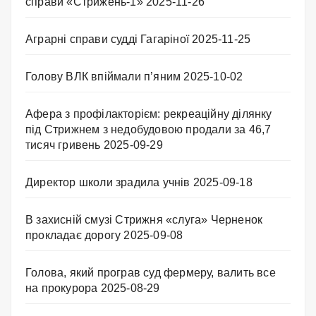
справи «Стрижень-1»
2025-11-26
Аграрні справи судді Гагаріної
2025-11-25
Голову ВЛК впіймали п’яним
2025-10-02
Афера з профілакторієм: рекреаційну ділянку
під Стрижнем з недобудовою продали за 46,7
тисяч гривень
2025-09-29
Директор школи зрадила учнів
2025-09-18
В захисній смузі Стрижня «слуга» Черненок
прокладає дорогу
2025-09-08
Голова, який програв суд фермеру, валить все
на прокурора
2025-08-29