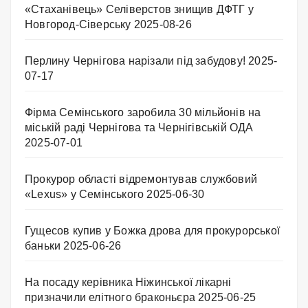
«Стаханівець» Селіверстов знищив ДФТГ у
Новгород-Сіверську
2025-08-26
Перлину Чернігова нарізали під забудову!
2025-
07-17
Фірма Семінського заробила 30 мільйонів на
міській раді Чернігова та Чернігівській ОДА
2025-07-01
Прокурор області відремонтував службовий
«Lexus» у Семінського
2025-06-30
Гущесов купив у Божка дрова для прокурорської
баньки
2025-06-26
На посаду керівника Ніжинської лікарні
призначили елітного браконьєра
2025-06-25