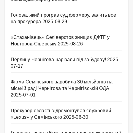
Голова, який програв суд фермеру, валить все
на прокурора
2025-08-29
«Стаханівець» Селіверстов знищив ДФТГ у
Новгород-Сіверську
2025-08-26
Перлину Чернігова нарізали під забудову!
2025-
07-17
Фірма Семінського заробила 30 мільйонів на
міській раді Чернігова та Чернігівській ОДА
2025-07-01
Прокурор області відремонтував службовий
«Lexus» у Семінського
2025-06-30
Гущесов купив у Божка дрова для прокурорської