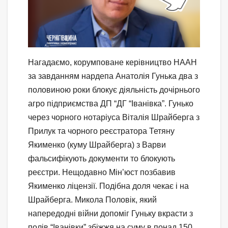
Нагадаємо, корумповане керівництво НААН
за завданням нардепа Анатолія Гунька два з
половиною роки блокує діяльність дочірнього
агро підприємства ДП “ДГ “Іванівка”. Гунько
через чорного нотаріуса Віталія Шрайберга з
Прилук та чорного реєстратора Тетяну
Якименко (куму Шрайберга) з Варви
фальсифікують документи то блокують
реєстри. Нещодавно Мін’юст позбавив
Якименко ліцензії. Подібна доля чекає і на
Шрайберга. Микола Половік, який
напередодні війни допоміг Гуньку вкрасти з
полів “Іванівки” збіжжя на суму в понад 150