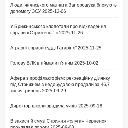
Люди ічнянського магната Запорощука блокують
допомогу ЗСУ
2025-12-06
У Брижинського клопотали про відкладення
справи «Стрижень-1»
2025-11-26
Аграрні справи судді Гагаріної
2025-11-25
Голову ВЛК впіймали п’яним
2025-10-02
Афера з профілакторієм: рекреаційну ділянку
під Стрижнем з недобудовою продали за 46,7
тисяч гривень
2025-09-29
Директор школи зрадила учнів
2025-09-18
В захисній смузі Стрижня «слуга» Черненок
прокладає дорогу
2025-09-08