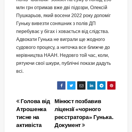
млн грн отримав вже дві підозри, Олексій
Пушкарьов, який восени 2022 року допоміг
Гуньку вивезти соняшник з полів ДП
перебуває у бігах і ховається від слідства.
Адвокати Гунька не виграли ще жодного
судового процесу, а ниточка все ближче до
керівництва НААН. Недовго той час, коли,
рятуючи свої шкури, публічні покази дадуть
всі.
Навігація
Голова від
Мінюст позбавив
Атрошенка
ліцензії «чорного
записів
тисне на
реєстратора» Гунька.
активіста
Документ