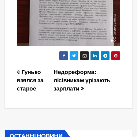
Навігація
Гунько
Недореформа:
взялся за
лісівникам урізають
записів
старое
зарплати
ОСТАННІ НОВИНИ