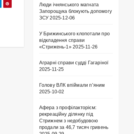
Люди ічнянського магната
Запорощука блокують допомогу
ЗСУ
2025-12-06
У Брижинського клопотали про
відкладення справи
«Стрижень-1»
2025-11-26
Аграрні справи судді Гагаріної
2025-11-25
Голову ВЛК впіймали п’яним
2025-10-02
Афера з профілакторієм:
рекреаційну ділянку під
Стрижнем з недобудовою
продали за 46,7 тисяч гривень
2025-09-29