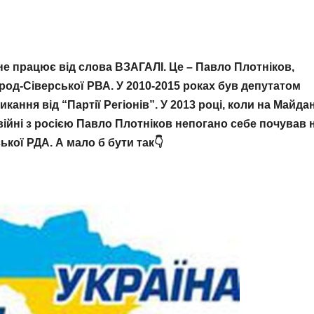
не працює від слова ВЗАГАЛІ. Це – Павло Плотніков,
од-Сіверської РВА. У 2010-2015 роках був депутатом
ання від “Партії Регіонів”. У 2013 році, коли на Майдан
ійні з росією Павло Плотніков непогано себе почував 
кої РДА. А мало б бути так👇