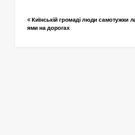
Навігація
Киїнській громаді люди самотужки л
ями на дорогах
записів