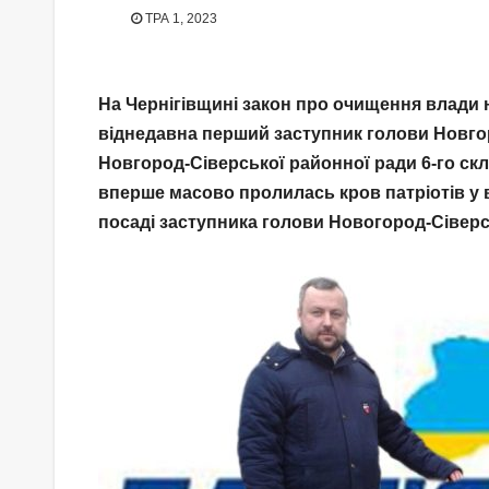
ТРА 1, 2023
На Чернігівщині закон про очищення влади 
віднедавна перший заступник голови Новгор
Новгород-Сіверської районної ради 6-го склик
вперше масово пролилась кров патріотів у в
посаді заступника голови Новогород-Сіверсь