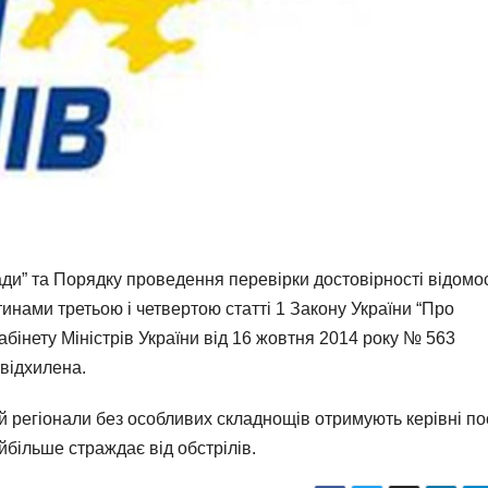
ди” та Порядку проведення перевірки достовірності відомо
нами третьою і четвертою статті 1 Закону України “Про
інету Міністрів України від 16 жовтня 2014 року № 563
відхилена.
ій регіонали без особливих складнощів отримують керівні п
йбільше страждає від обстрілів.