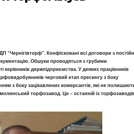
ДП “Чернігівторф”. Конфісковані всі договори з постій
окументацію. Обшуки проводяться з грубими
 керівників держпідприємства. У деяких працівників
орфовидобувників черговий етап пресингу з боку
нням з боку зацікавлених комерсантів, які не полишают
молинський торфозавод. Це – останній із торфозаводів