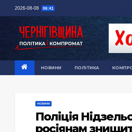
Перейти
2026-08-08
06:41
до
вмісту
НОВИНИ
ПОЛІТИКА
КОМПР
НОВИНИ
Поліція Нідзель
росіянам знищи