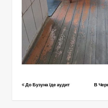
Навігація
До Бузуна їде аудит
В Чер
записів