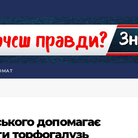
ОМАТ
ського допомагає
ти торфогалузь