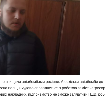
вно знищили авіабомбами росіяни. А оскільки авіабомби до
сна поліція чудово справляється з роботою замість агресор
вих накладних, підприємство не зможе заплатити ПДВ, роб