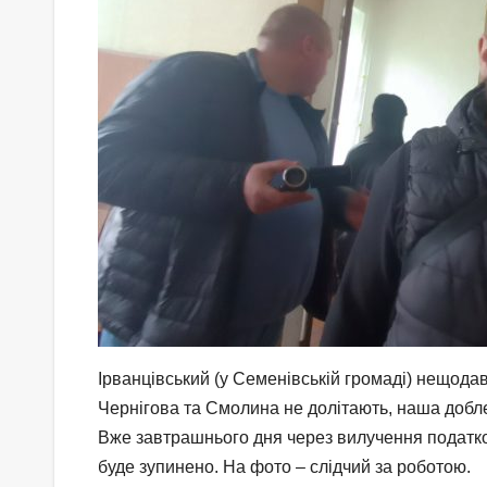
Ірванцівський (у Семенівській громаді) нещода
Чернігова та Смолина не долітають, наша добле
Вже завтрашнього дня через вилучення податко
буде зупинено. На фото – слідчий за роботою.