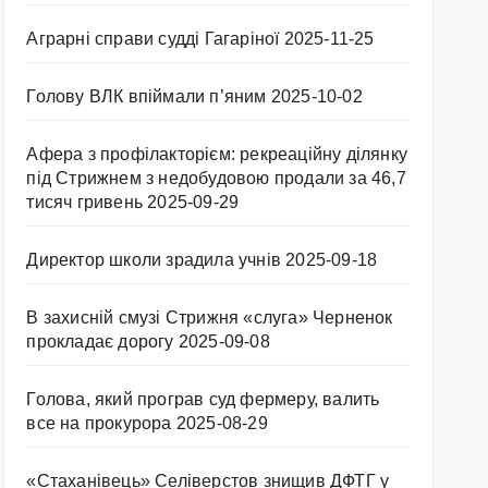
Аграрні справи судді Гагаріної
2025-11-25
Голову ВЛК впіймали п’яним
2025-10-02
Афера з профілакторієм: рекреаційну ділянку
під Стрижнем з недобудовою продали за 46,7
тисяч гривень
2025-09-29
Директор школи зрадила учнів
2025-09-18
В захисній смузі Стрижня «слуга» Черненок
прокладає дорогу
2025-09-08
Голова, який програв суд фермеру, валить
все на прокурора
2025-08-29
«Стаханівець» Селіверстов знищив ДФТГ у