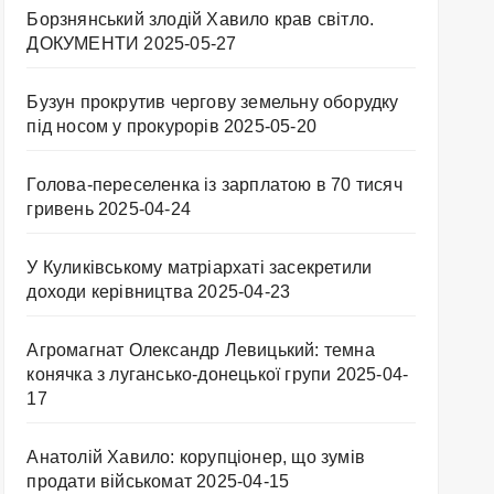
Борзнянський злодій Хавило крав світло.
ДОКУМЕНТИ
2025-05-27
Бузун прокрутив чергову земельну оборудку
під носом у прокурорів
2025-05-20
Голова-переселенка із зарплатою в 70 тисяч
гривень
2025-04-24
У Куликівському матріархаті засекретили
доходи керівництва
2025-04-23
Агромагнат Олександр Левицький: темна
конячка з лугансько-донецької групи
2025-04-
17
Анатолій Хавило: корупціонер, що зумів
продати військомат
2025-04-15