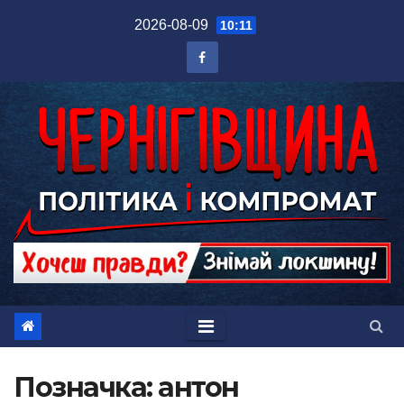
Перейти
2026-08-09
10:11
до
вмісту
Позначка:
антон