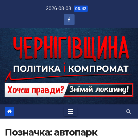
Перейти
2026-08-08
06:42
до
вмісту
Позначка:
автопарк