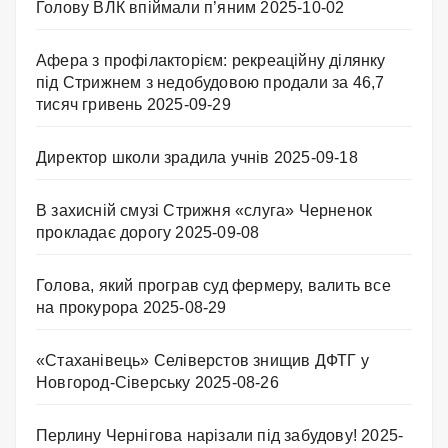
Голову ВЛК впіймали п’яним
2025-10-02
Афера з профілакторієм: рекреаційну ділянку
під Стрижнем з недобудовою продали за 46,7
тисяч гривень
2025-09-29
Директор школи зрадила учнів
2025-09-18
В захисній смузі Стрижня «слуга» Черненок
прокладає дорогу
2025-09-08
Голова, який програв суд фермеру, валить все
на прокурора
2025-08-29
«Стаханівець» Селіверстов знищив ДФТГ у
Новгород-Сіверську
2025-08-26
Перлину Чернігова нарізали під забудову!
2025-