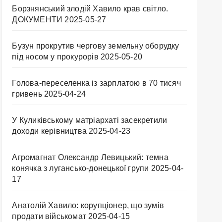
Борзнянський злодій Хавило крав світло.
ДОКУМЕНТИ
2025-05-27
Бузун прокрутив чергову земельну оборудку
під носом у прокурорів
2025-05-20
Голова-переселенка із зарплатою в 70 тисяч
гривень
2025-04-24
У Куликівському матріархаті засекретили
доходи керівництва
2025-04-23
Агромагнат Олександр Левицький: темна
конячка з лугансько-донецької групи
2025-04-
17
Анатолій Хавило: корупціонер, що зумів
продати військомат
2025-04-15