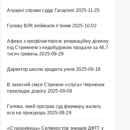
Аграрні справи судді Гагаріної
2025-11-25
Голову ВЛК впіймали п’яним
2025-10-02
Афера з профілакторієм: рекреаційну ділянку
під Стрижнем з недобудовою продали за 46,7
тисяч гривень
2025-09-29
Директор школи зрадила учнів
2025-09-18
В захисній смузі Стрижня «слуга» Черненок
прокладає дорогу
2025-09-08
Голова, який програв суд фермеру, валить
все на прокурора
2025-08-29
«Стаханівець» Селіверстов знищив ДФТГ у