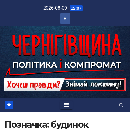
Перейти
2026-08-09
12:07
до
вмісту
Позначка:
будинок