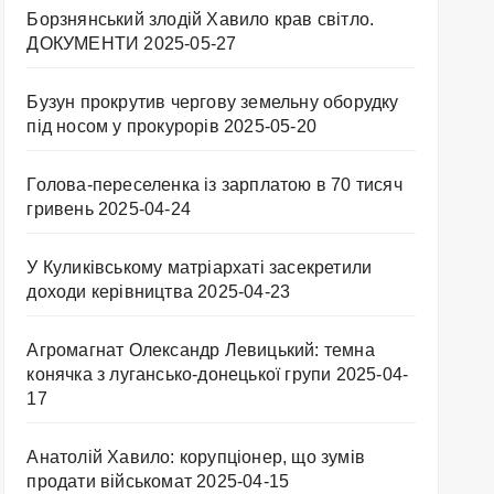
Борзнянський злодій Хавило крав світло.
ДОКУМЕНТИ
2025-05-27
Бузун прокрутив чергову земельну оборудку
під носом у прокурорів
2025-05-20
Голова-переселенка із зарплатою в 70 тисяч
гривень
2025-04-24
У Куликівському матріархаті засекретили
доходи керівництва
2025-04-23
Агромагнат Олександр Левицький: темна
конячка з лугансько-донецької групи
2025-04-
17
Анатолій Хавило: корупціонер, що зумів
продати військомат
2025-04-15