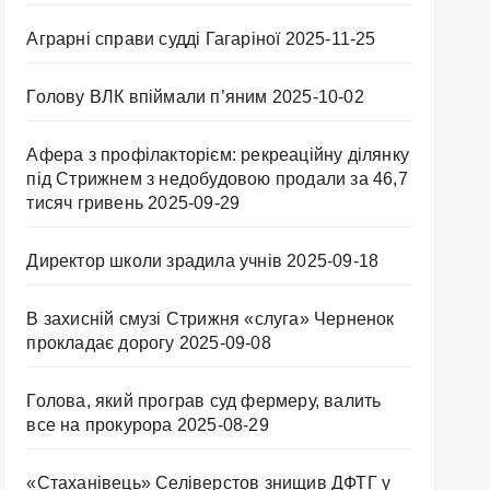
Аграрні справи судді Гагаріної
2025-11-25
Голову ВЛК впіймали п’яним
2025-10-02
Афера з профілакторієм: рекреаційну ділянку
під Стрижнем з недобудовою продали за 46,7
тисяч гривень
2025-09-29
Директор школи зрадила учнів
2025-09-18
В захисній смузі Стрижня «слуга» Черненок
прокладає дорогу
2025-09-08
Голова, який програв суд фермеру, валить
все на прокурора
2025-08-29
«Стаханівець» Селіверстов знищив ДФТГ у