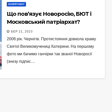
КОМПРОМАТ
Що пов’язує Новоросію, БЮТ і
Московський патріархат?
БЕР 21, 2023
2008 рік. Чернігів. Протистояння довкола храму
Святої Великомучениці Катерини. На першому
фото ми бачимо ганчірки так званої Новоросії
(знизу підпис…