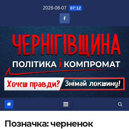
Перейти
2026-08-07
07:12
до
вмісту
Позначка:
черненок