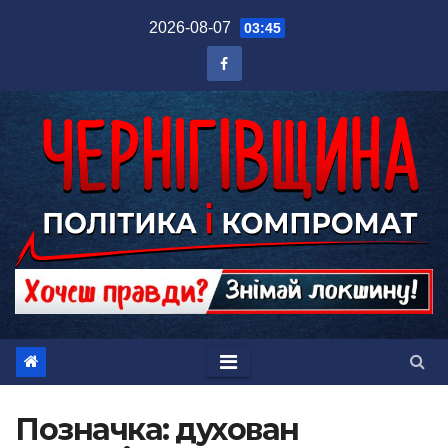
Перейти
2026-08-07
03:45
до
вмісту
Позначка:
духован