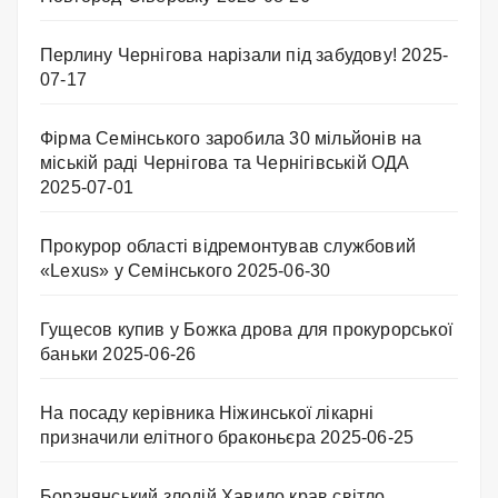
Перлину Чернігова нарізали під забудову!
2025-
07-17
Фірма Семінського заробила 30 мільйонів на
міській раді Чернігова та Чернігівській ОДА
2025-07-01
Прокурор області відремонтував службовий
«Lexus» у Семінського
2025-06-30
Гущесов купив у Божка дрова для прокурорської
баньки
2025-06-26
На посаду керівника Ніжинської лікарні
призначили елітного браконьєра
2025-06-25
Борзнянський злодій Хавило крав світло.