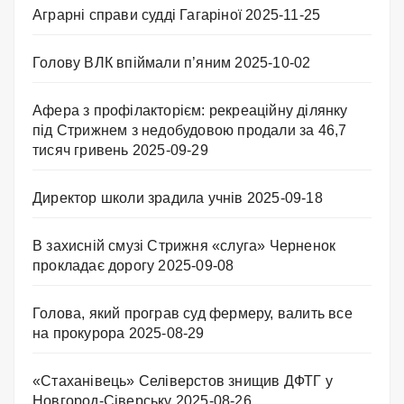
Аграрні справи судді Гагаріної
2025-11-25
Голову ВЛК впіймали п’яним
2025-10-02
Афера з профілакторієм: рекреаційну ділянку
під Стрижнем з недобудовою продали за 46,7
тисяч гривень
2025-09-29
Директор школи зрадила учнів
2025-09-18
В захисній смузі Стрижня «слуга» Черненок
прокладає дорогу
2025-09-08
Голова, який програв суд фермеру, валить все
на прокурора
2025-08-29
«Стаханівець» Селіверстов знищив ДФТГ у
Новгород-Сіверську
2025-08-26