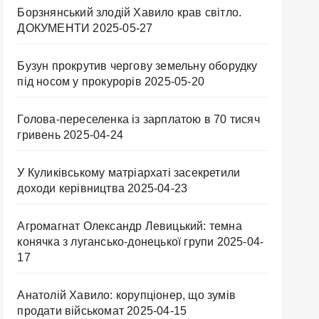
Борзнянський злодій Хавило крав світло.
ДОКУМЕНТИ
2025-05-27
Бузун прокрутив чергову земельну оборудку
під носом у прокурорів
2025-05-20
Голова-переселенка із зарплатою в 70 тисяч
гривень
2025-04-24
У Куликівському матріархаті засекретили
доходи керівництва
2025-04-23
Агромагнат Олександр Левицький: темна
конячка з лугансько-донецької групи
2025-04-
17
Анатолій Хавило: корупціонер, що зумів
продати військомат
2025-04-15