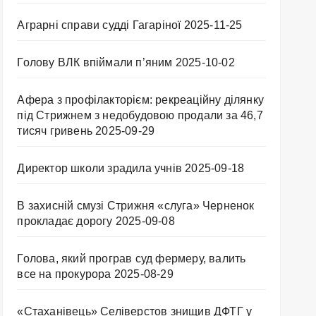
Аграрні справи судді Гагаріної
2025-11-25
Голову ВЛК впіймали п’яним
2025-10-02
Афера з профілакторієм: рекреаційну ділянку
під Стрижнем з недобудовою продали за 46,7
тисяч гривень
2025-09-29
Директор школи зрадила учнів
2025-09-18
В захисній смузі Стрижня «слуга» Черненок
прокладає дорогу
2025-09-08
Голова, який програв суд фермеру, валить
все на прокурора
2025-08-29
«Стаханівець» Селіверстов знищив ДФТГ у