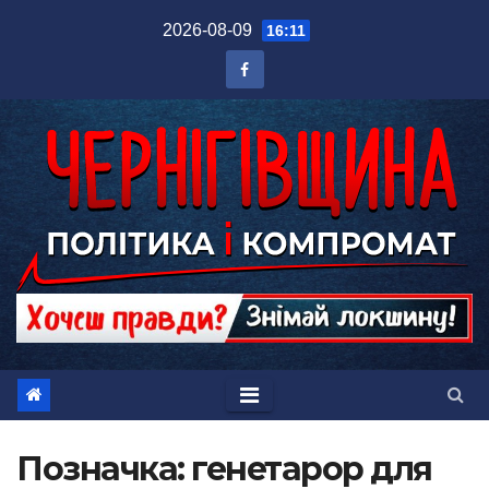
Перейти
2026-08-09
16:11
до
вмісту
Позначка:
генетарор для