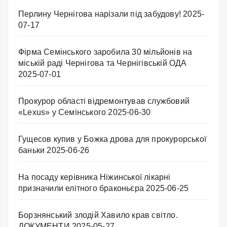
Перлину Чернігова нарізали під забудову!
2025-
07-17
Фірма Семінського заробила 30 мільйонів на
міській раді Чернігова та Чернігівській ОДА
2025-07-01
Прокурор області відремонтував службовий
«Lexus» у Семінського
2025-06-30
Гущесов купив у Божка дрова для прокурорської
баньки
2025-06-26
На посаду керівника Ніжинської лікарні
призначили елітного браконьєра
2025-06-25
Борзнянський злодій Хавило крав світло.
ДОКУМЕНТИ
2025-05-27