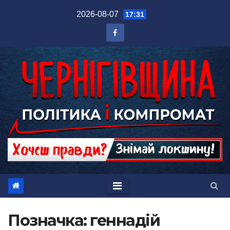
Перейти
2026-08-07
17:31
до
вмісту
Позначка:
геннадій