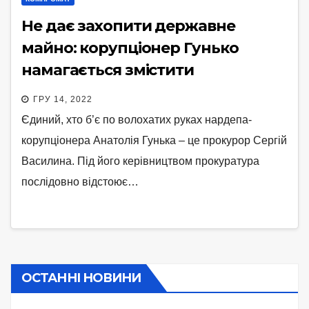
Не дає захопити державне
майно: корупціонер Гунько
намагається змістити
незалежного прокурора
ГРУ 14, 2022
Чернігівщини
Єдиний, хто б’є по волохатих руках нардепа-
корупціонера Анатолія Гунька – це прокурор Сергій
Василина. Під його керівництвом прокуратура
послідовно відстоює…
ОСТАННІ НОВИНИ