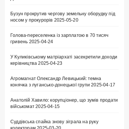
Бузун прокрутив чергову земельну оборудку під
носом у прокурорів
2025-05-20
Голова-переселенка із зарплатою в 70 тисяч
гривень
2025-04-24
У Куликівському матріархаті засекретили доходи
керівництва
2025-04-23
Агромагнат Олександр Левицький: темна
конячка з лугансько-донецької групи
2025-04-17
Анатолій Хавило: корупціонер, що зумів продати
військомат
2025-04-15
Суддівська спайка знову зіграла на руку
колекторам
2025-03-20