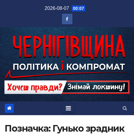
Перейти
2026-08-07
00:07
до
вмісту
Позначка:
Гунько зрадник