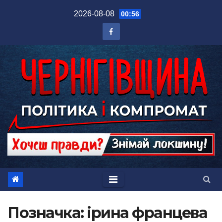
Перейти
2026-08-08
00:56
до
вмісту
Позначка:
ірина францева