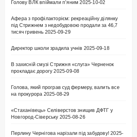
Голову ВЛК впіймали п’яним
2025-10-02
Афера з профілакторієм: рекреаційну ділянку
під Стрижнем з недобудовою продали за 46,7
тисяч гривень
2025-09-29
Директор школи зрадила учнів
2025-09-18
В захисній смузі Стрижня «слуга» Черненок
прокладає дорогу
2025-09-08
Голова, який програв суд фермеру, валить все
на прокурора
2025-08-29
«Стаханівець» Селіверстов знищив ДФТГ у
Новгород-Сіверську
2025-08-26
Перлину Чернігова нарізали під забудову!
2025-