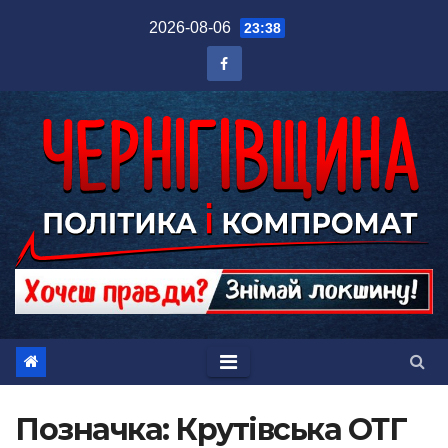
Перейти
2026-08-06
23:38
до
вмісту
Позначка:
Крутівська ОТГ