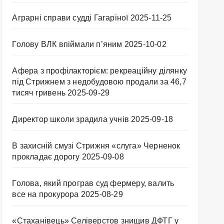
Аграрні справи судді Гагаріної
2025-11-25
Голову ВЛК впіймали п’яним
2025-10-02
Афера з профілакторієм: рекреаційну ділянку
під Стрижнем з недобудовою продали за 46,7
тисяч гривень
2025-09-29
Директор школи зрадила учнів
2025-09-18
В захисній смузі Стрижня «слуга» Черненок
прокладає дорогу
2025-09-08
Голова, який програв суд фермеру, валить
все на прокурора
2025-08-29
«Стаханівець» Селіверстов знищив ДФТГ у