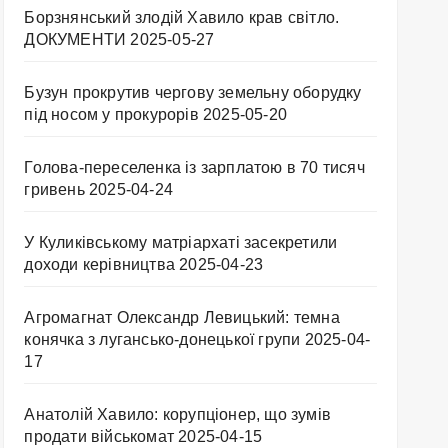
Борзнянський злодій Хавило крав світло.
ДОКУМЕНТИ
2025-05-27
Бузун прокрутив чергову земельну оборудку
під носом у прокурорів
2025-05-20
Голова-переселенка із зарплатою в 70 тисяч
гривень
2025-04-24
У Куликівському матріархаті засекретили
доходи керівництва
2025-04-23
Агромагнат Олександр Левицький: темна
конячка з лугансько-донецької групи
2025-04-
17
Анатолій Хавило: корупціонер, що зумів
продати військомат
2025-04-15