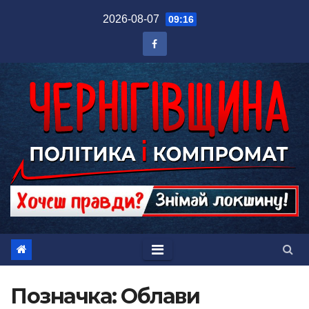
Перейти
2026-08-07
09:16
до
вмісту
Позначка:
Облави