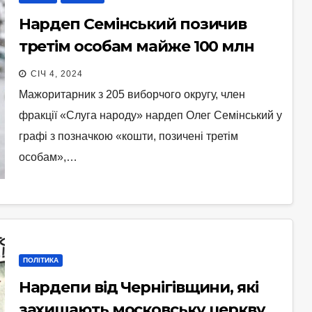
Нардеп Семінський позичив
третім особам майже 100 млн
грн
СІЧ 4, 2024
Мажоритарник з 205 виборчого округу, член
фракції «Слуга народу» нардеп Олег Семінський у
графі з позначкою «кошти, позичені третім
особам»,…
ПОЛІТИКА
Нардепи від Чернігівщини, які
захищають московську церкву