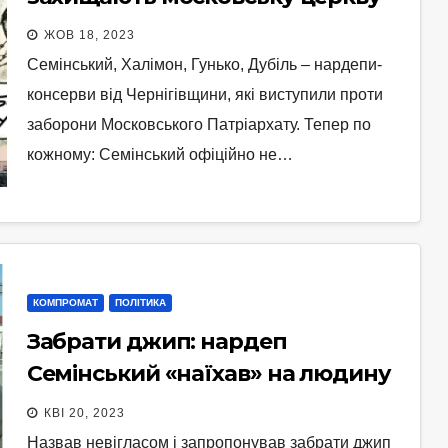
ЖОВ 18, 2023
Семінський, Халімон, Гунько, Дубіль – нардепи-
консерви від Чернігівщини, які виступили проти
заборони Московського Патріархату. Тепер по
кожному: Семінський офіційно не…
КОМПРОМАТ
ПОЛІТИКА
Забрати джип: нардеп
Семінський «наїхав» на людину
Атрошенка
КВІ 20, 2023
Назвав невігласом і запропонував забрати джип