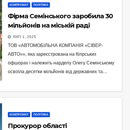
КОМПРОМАТ
ПОЛІТИКА
Фірма Семінського заробила 30
мільйонів на міській раді
Чернігова та Чернігівській ОДА
ЛИП 1, 2025
ТОВ «АВТОМОБІЛЬНА КОМПАНІЯ «СІВЕР-
АВТО»», яка зареєстрована на Кіпрських
офшорах і належить нардепу Олегу Семінському
освоїла десятки мільйонів від державних та…
КОМПРОМАТ
ПОЛІТИКА
Прокурор області