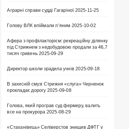
Аграрні справи судді Гагаріної
2025-11-25
Голову ВЛК впіймали п’яним
2025-10-02
Афера з профілакторієм: рекреаційну ділянку
під Стрижнем з недобудовою продали за 46,7
тисяч гривень
2025-09-29
Директор школи зрадила учнів
2025-09-18
В захисній смузі Стрижня «слуга» Черненок
прокладає дорогу
2025-09-08
Голова, який програв суд фермеру, валить
все на прокурора
2025-08-29
«Стаханівець» Селіверстов знищив ДФТГ у