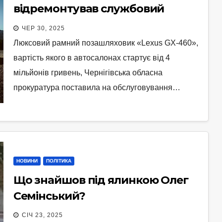
відремонтував службовий
«Lexus» у Семінського
ЧЕР 30, 2025
Люксовий рамний позашляховик «Lexus GX-460»,
вартість якого в автосалонах стартує від 4
мільйонів гривень, Чернігівська обласна
прокуратура поставила на обслуговування…
НОВИНИ
ПОЛІТИКА
Що знайшов під ялинкою Олег
Семінський?
СІЧ 23, 2025