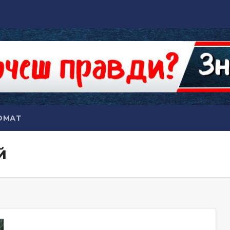
ОМАТ
й