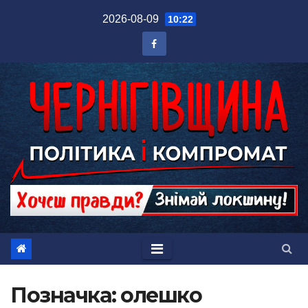
Перейти
2026-08-09
10:22
до
вмісту
Позначка:
олешко