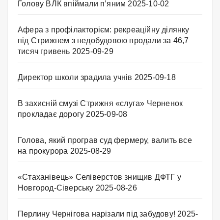
Голову ВЛК впіймали п’яним
2025-10-02
Афера з профілакторієм: рекреаційну ділянку
під Стрижнем з недобудовою продали за 46,7
тисяч гривень
2025-09-29
Директор школи зрадила учнів
2025-09-18
В захисній смузі Стрижня «слуга» Черненок
прокладає дорогу
2025-09-08
Голова, який програв суд фермеру, валить все
на прокурора
2025-08-29
«Стаханівець» Селіверстов знищив ДФТГ у
Новгород-Сіверську
2025-08-26
Перлину Чернігова нарізали під забудову!
2025-