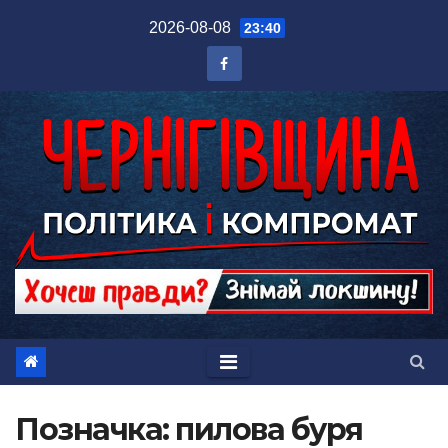
Перейти
2026-08-08
23:40
до
вмісту
Позначка:
пилова буря