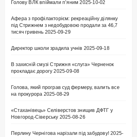
Голову ВЛК впіймали п’яним
2025-10-02
Афера з профілакторієм: рекреаційну ділянку
під Стрижнем з недобудовою продали за 46,7
тисяч гривень
2025-09-29
Директор школи зрадила учнів
2025-09-18
В захисній смузі Стрижня «слуга» Черненок
прокладає дорогу
2025-09-08
Голова, який програв суд фермеру, валить все
на прокурора
2025-08-29
«Стаханівець» Селіверстов знищив ДФТГ у
Новгород-Сіверську
2025-08-26
Перлину Чернігова нарізали під забудову!
2025-