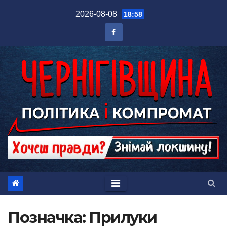
Перейти
2026-08-08
18:58
до
вмісту
Позначка:
Прилуки