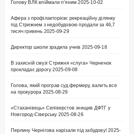
Голову ВЛК впіймали п’яним
2025-10-02
Афера з профілакторієм: рекреаційну ділянку
під Стрижнем з недобудовою продали за 46,7
тисяч гривень
2025-09-29
Директор школи зрадила учнів
2025-09-18
В захисній смузі Стрижня «слуга» Черненок
прокладає дорогу
2025-09-08
Голова, який програв суд фермеру, валить все
на прокурора
2025-08-29
«Стаханівець» Селіверстов знищив ДФТГ у
Новгород-Сіверську
2025-08-26
Перлину Чернігова нарізали під забудову!
2025-