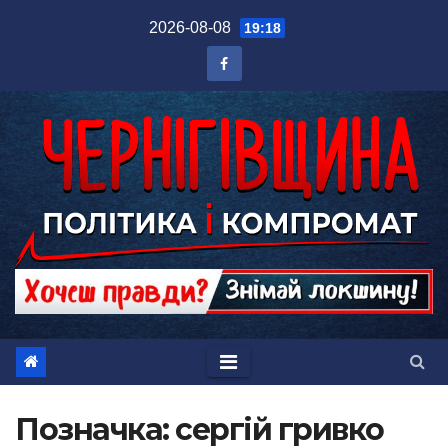
Перейти
2026-08-08
19:18
до
вмісту
Позначка:
сергій гривко