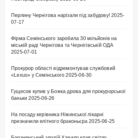
Перлину Чернігова нарізали під забудову!
2025-
07-17
Фірма Семінського заробила 30 мільйонів на
міській раді Чернігова та Чернігівській ОДА
2025-07-01
Прокурор області відремонтував службовий
«Lexus» у Семінського
2025-06-30
Гущесов купив у Божка дрова для прокурорської
баньки
2025-06-26
На посаду керівника Ніжинської лікарні
призначили елітного браконьєра
2025-06-25
Борзнянський злодій Хавило крав світло.