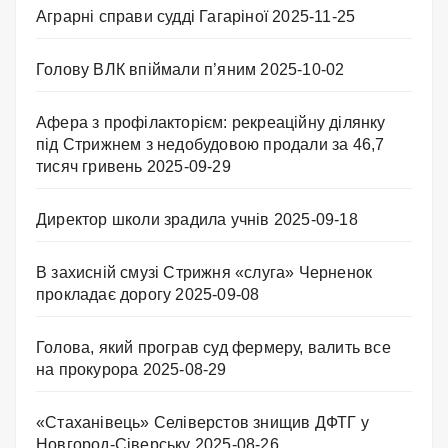
Аграрні справи судді Гагаріної
2025-11-25
Голову ВЛК впіймали п’яним
2025-10-02
Афера з профілакторієм: рекреаційну ділянку
під Стрижнем з недобудовою продали за 46,7
тисяч гривень
2025-09-29
Директор школи зрадила учнів
2025-09-18
В захисній смузі Стрижня «слуга» Черненок
прокладає дорогу
2025-09-08
Голова, який програв суд фермеру, валить все
на прокурора
2025-08-29
«Стаханівець» Селіверстов знищив ДФТГ у
Новгород-Сіверську
2025-08-26